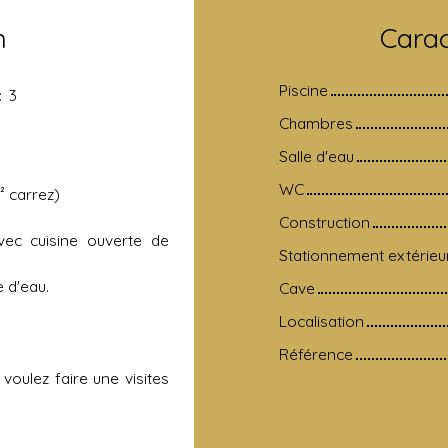
n
Carac
Piscine
:
3
Chambres
Salle d'eau
WC
² carrez)
Construction
vec cuisine ouverte de
Stationnement extérieu
 d'eau.
Cave
Localisation
Référence
oulez faire une visites