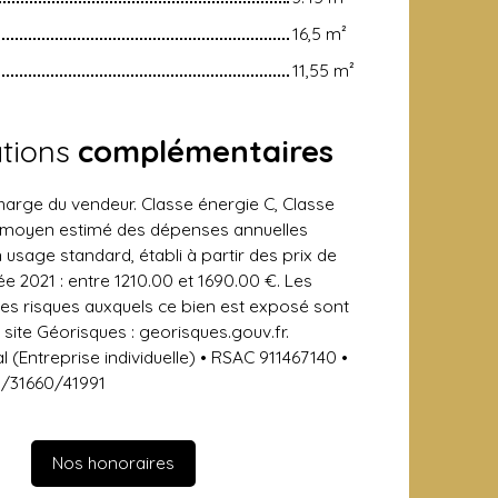
16,5 m²
11,55 m²
ations
complémentaires
harge du vendeur. Classe énergie C, Classe
 moyen estimé des dépenses annuelles
 usage standard, établi à partir des prix de
ée 2021 : entre 1210.00 et 1690.00 €. Les
les risques auxquels ce bien est exposé sont
 site Géorisques : georisques.gouv.fr.
(Entreprise individuelle) • RSAC 911467140 •
I/31660/41991
Nos honoraires