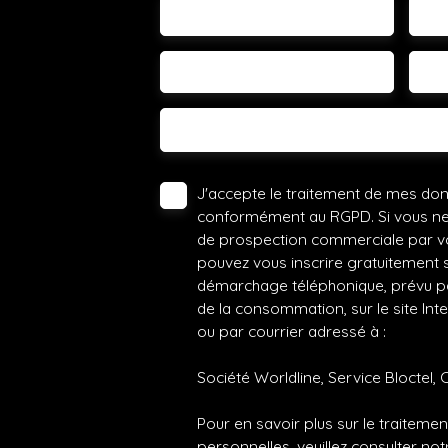
Email
Té
Vous
Votre commune
-
Votre message
J'accepte le traitement de mes do
conformément au RGPD. Si vous ne s
de prospection commerciale par vo
pouvez vous inscrire gratuitement su
démarchage téléphonique, prévu par
de la consommation, sur le site Int
ou par courrier adressé à :
Société Worldline, Service Bloctel, 
Pour en savoir plus sur le traitem
personnelles, veuillez consulter no