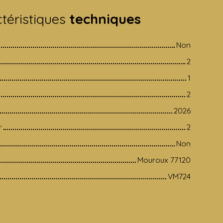
téristiques
techniques
Non
2
1
2
2026
r
2
Non
Mouroux 77120
VM724