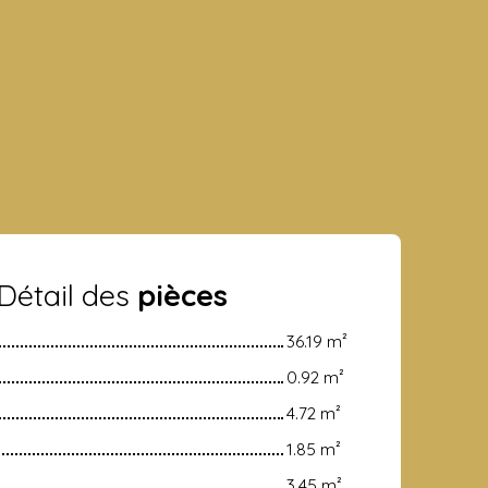
Détail des
pièces
36.19 m²
0.92 m²
4.72 m²
1.85 m²
3.45 m²