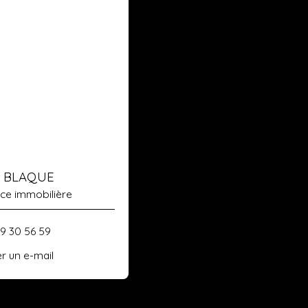
e BLAQUE
ice immobilière
69 30 56 59
r un e-mail