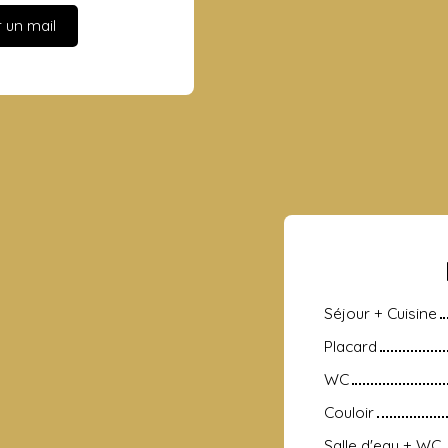
 un mail
Séjour + Cuisine
Placard
WC
Couloir
Salle d'eau + WC