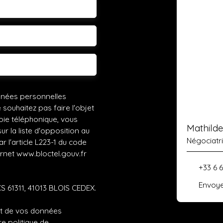
léphone
 souhaitez
nnées personnelles
ouhaitez pas faire l'objet
ie téléphonique, vous
Mathild
r la liste d'opposition au
Négociatr
 l'article L223-1 du code
ernet www.bloctel.gouv.fr
+33 6 
Envoye
CS 61311, 41013 BLOIS CEDEX.
ent de vos données
tre
politique de