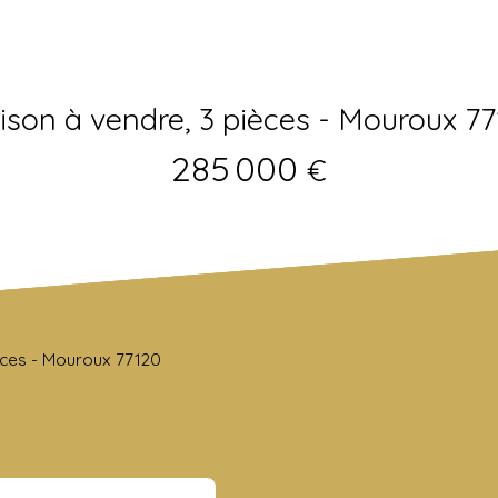
son à vendre, 3 pièces - Mouroux 7
285 000
€
èces - Mouroux 77120