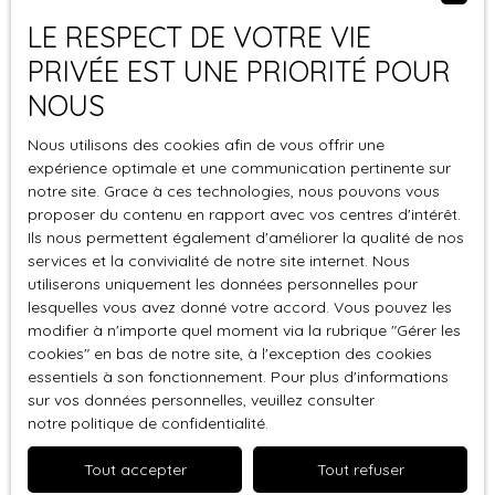
LE RESPECT DE VOTRE VIE
Les données personnelles des utilisateurs peuvent être
PRIVÉE EST UNE PRIORITÉ POUR
traitées par des sous-traitants pour nous permettre de
vous fournir nos services.
NOUS
Durée de conservation des
Nous utilisons des cookies afin de vous offrir une
expérience optimale et une communication pertinente sur
données
notre site. Grace à ces technologies, nous pouvons vous
proposer du contenu en rapport avec vos centres d'intérêt.
Nous conservons vos données uniquement le temps
Ils nous permettent également d'améliorer la qualité de nos
services et la convivialité de notre site internet. Nous
nécessaire pour les finalités poursuivies, conformément
utiliserons uniquement les données personnelles pour
aux prescriptions légales.
lesquelles vous avez donné votre accord. Vous pouvez les
modifier à n'importe quel moment via la rubrique ″Gérer les
Droits des utilisateurs
cookies″ en bas de notre site, à l'exception des cookies
essentiels à son fonctionnement. Pour plus d'informations
Conformément à la réglementation européenne et à la
sur vos données personnelles, veuillez consulter
notre politique de confidentialité
.
loi Informatique et libertés du 6 janvier 1978, les
internautes dont les données personnelles sont traitées
Tout accepter
Tout refuser
par la société GoodLink Immobilier ont le droit d’accéder