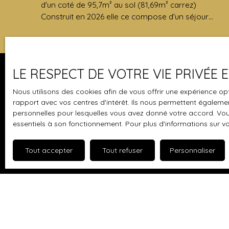
d'un coté de 95,7m² au sol (81,69m² carrez)
Construit en 2026 elle ce compose d'un séjour
avec cuisine ouverte de 45,7m² d'un WC. A l'étage
vous trouverez 3 belle chambres et une salle
d'eau. Deux places de parking sont compris avec
le bien. Vous pouvez me contacter au 06. 69. 30.
LE RESPECT DE VOTRE VIE PRIVÉE
56. 59 si vous voulez faire une visites et/ou des
informations.
Je suis propriétaire
Nous utilisons des cookies afin de vous offrir une expérience 
rapport avec vos centres d'intérêt. Ils nous permettent également
Vendre avec nous
personnelles pour lesquelles vous avez donné votre accord. Vous
essentiels à son fonctionnement. Pour plus d'informations sur v
Nous contacter
Tout accepter
Tout refuser
Personnaliser