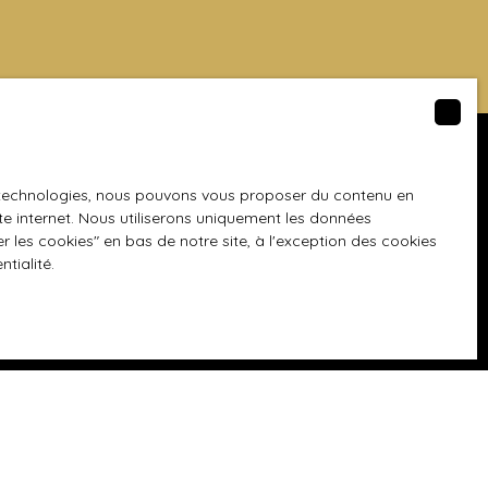
Informations
es technologies, nous pouvons vous proposer du contenu en
ite internet. Nous utiliserons uniquement les données
Nos honoraires
 les cookies″ en bas de notre site, à l'exception des cookies
ntialité
.
Mentions légales
Politique de confidentialité
Plan du site
Gérer les cookies
Propulsé par