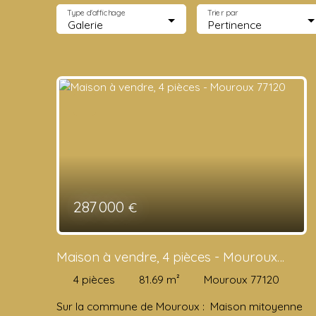
Type d'affichage
Trier par
Galerie
Pertinence
287 000
€
Maison à vendre, 4 pièces - Mouroux
77120
4
pièces
81.69
m²
Mouroux 77120
Sur la commune de Mouroux : Maison mitoyenne