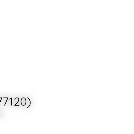
77120)
s