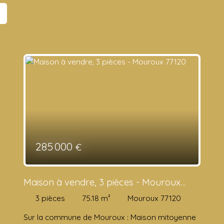
285 000
€
Maison à vendre, 3 pièces - Mouroux
77120
3
pièces
75.18
m²
Mouroux 77120
Sur la commune de Mouroux : Maison mitoyenne