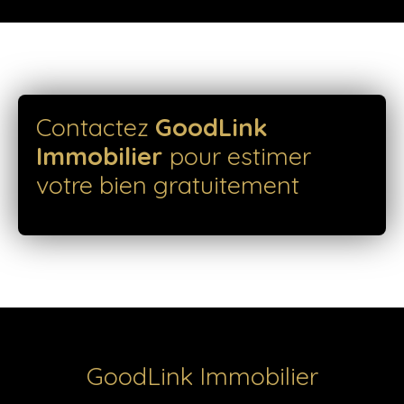
Contactez
GoodLink
Immobilier
pour estimer
votre bien gratuitement
GoodLink Immobilier