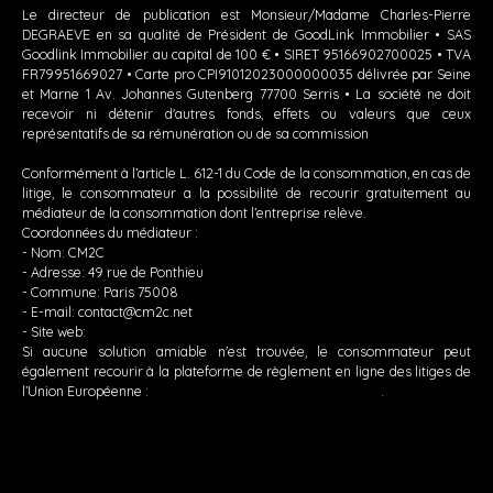
Le directeur de publication est Monsieur/Madame Charles-Pierre
DEGRAEVE en sa qualité de Président de GoodLink Immobilier • SAS
Goodlink Immobilier au capital de 100 € • SIRET 95166902700025 • TVA
FR79951669027 • Carte pro CPI91012023000000035 délivrée par Seine
et Marne 1 Av. Johannes Gutenberg 77700 Serris • La société ne doit
recevoir ni détenir d'autres fonds, effets ou valeurs que ceux
représentatifs de sa rémunération ou de sa commission
Conformément à l’article L. 612-1 du Code de la consommation, en cas de
litige, le consommateur a la possibilité de recourir gratuitement au
médiateur de la consommation dont l’entreprise relève.
Coordonnées du médiateur :
- Nom: CM2C
- Adresse: 49 rue de Ponthieu
- Commune: Paris 75008
- E-mail: contact@cm2c.net
- Site web:
https://www.cm2c.net
Si aucune solution amiable n'est trouvée, le consommateur peut
également recourir à la plateforme de règlement en ligne des litiges de
l’Union Européenne :
https://ec.europa.eu/consumers/odr
.