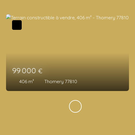
99 000
€
406
m²
Thomery 77810