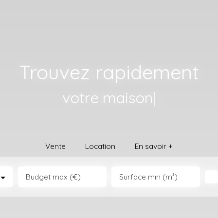
Trouvez rapidement
votre maison
|
Vente
Location
En savoir +
Budget max (€)
Surface min (m²)