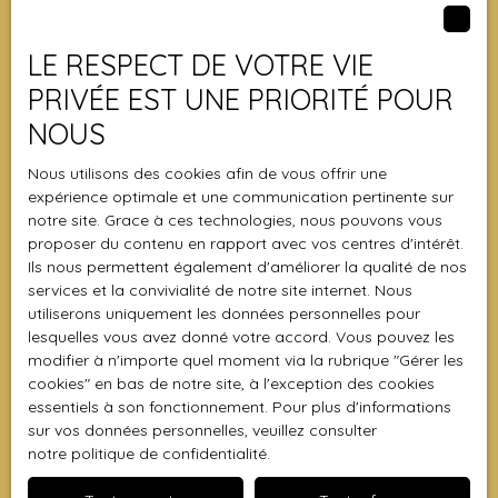
opportunité unique de vous offrir un cadre de vie
en quête d'espace et de confort. Dès l'entrée, vous serez
exceptionnel. Contactez nous dès maintenant pour
séduit par l'ambiance chaleureuse et accueillante qui
organiser une visite et laissez-vous séduire par ce bien
LE RESPECT DE VOTRE VIE
règne dans cet appartement. Les pièces spacieuses et
d'exception.
PRIVÉE EST UNE PRIORITÉ POUR
lumineuses sont conçues pour maximiser la lumière
naturelle, créant une atmosphère agréable et conviviale.
NOUS
Le salon, vaste et ouvert, est parfait pour recevoir vos
Nous utilisons des cookies afin de vous offrir une
invités ou profiter de moments de détente en famille. La
expérience optimale et une communication pertinente sur
cuisine équipée, ouverte, est un véritable atout pour
notre site. Grace à ces technologies, nous pouvons vous
partager des moments convivial. Les 3 chambres,
385 000
€
proposer du contenu en rapport avec vos centres d'intérêt.
offrent un espace de vie intime et confortable. Cette
Ils nous permettent également d'améliorer la qualité de nos
maison est également doté de deux salle d'eau
services et la convivialité de notre site internet. Nous
moderne, complétée par des finitions de qualité. Les
utiliserons uniquement les données personnelles pour
Maison à vendre, 5 pièces - Varreddes 77910
matériaux utilisés et les équipements installés
lesquelles vous avez donné votre accord. Vous pouvez les
garantissent un confort optimal et une durabilité à toute
5
pièces
117.22
m²
Varreddes 77910
modifier à n'importe quel moment via la rubrique ″Gérer les
épreuve. Imaginez-vous vivre dans ce havre de paix, où
cookies″ en bas de notre site, à l'exception des cookies
Maison Spacieux et Lumineux de 5 Pièces - 117. 22m²
chaque détail a été pensé pour votre bien-être. Les
essentiels à son fonctionnement. Pour plus d'informations
Découvrez cette maison exceptionnelle de 117,22 m²,
sur vos données personnelles, veuillez consulter
commodités à proximité, telles que les écoles, les
situé dans une commune en pleine croissance. Ce bien
notre politique de confidentialité
.
commerces et les transports en commun, rendent la vie
rare allie élégance et fonctionnalité, offrant un cadre de
quotidienne encore plus agréable. Ne manquez pas cette