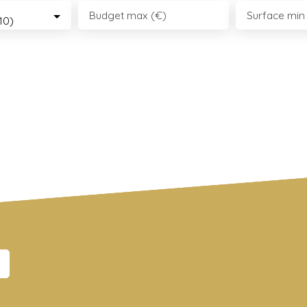
Budget max (€)
Surface min
10)