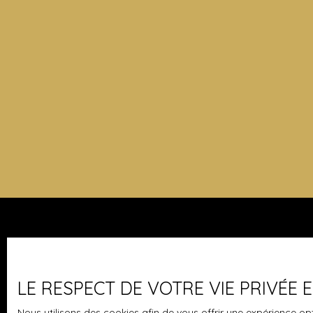
Je suis propriétaire
Vendre avec nous
LE RESPECT DE VOTRE VIE PRIVÉE
Nous contacter
Nous utilisons des cookies afin de vous offrir une expérience 