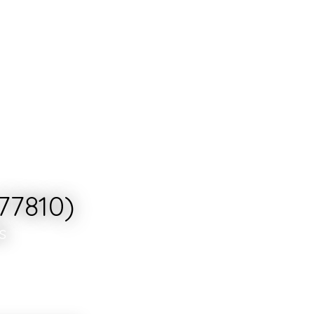
77810)
s