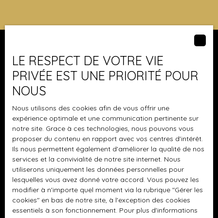
maison familiale de 124 m² Carrez et 135 m² utiles, nichée
sur un terrain de 480 m² sans vis-à-vis et piscinable. Dès
l’entrée, la maison séduit par son atmosphère
chaleureuse et ses beaux volumes. Le cœur de la maison
s’organise autour d’une agréable pièce de vie de 38 m²,
LE RESPECT DE VOTRE VIE
réunissant salon et salle à manger. Un espace lumineux
Je suis propriétaire
PRIVÉE EST UNE PRIORITÉ POUR
et convivial, idéal pour partager des moments en famille,
recevoir ses proches ou simplement profiter du
Vendre avec nous
NOUS
quotidien. Dans son prolongement, la cuisine ouverte,
Nous contacter
aménagée et entièrement équipée, a été pensée avec
Nous utilisons des cookies afin de vous offrir une
soin et réalisée avec des matériaux de qualité. Élégante
expérience optimale et une communication pertinente sur
et fonctionnelle, elle s’intègre parfaitement à l’espace de
notre site. Grace à ces technologies, nous pouvons vous
proposer du contenu en rapport avec vos centres d'intérêt.
vie. La partie nuit accueille 3 chambres ainsi qu’une salle
Les derniers biens
Ils nous permettent également d'améliorer la qualité de nos
de bains complète avec douche et baignoire, offrant
services et la convivialité de notre site internet. Nous
confort et praticité à toute la famille. ✨ Le véritable plus
Maison plain-pied à vendre, 4 pièces - Boussy-Saint-
utiliserons uniquement les données personnelles pour
de cette propriété : son studio indépendant. Il dispose de
Antoine
lesquelles vous avez donné votre accord. Vous pouvez les
sa propre cuisine, d’une salle d’eau, d’une chambre et de
modifier à n'importe quel moment via la rubrique ″Gérer les
Terrain constructible à vendre, 406 m² - Thomery
combles aménagés en dressing. Un espace idéal pour
cookies″ en bas de notre site, à l'exception des cookies
accueillir famille et amis, offrir davantage
Appartement à vendre, 3 pièces - Savigny-le-Temple
essentiels à son fonctionnement. Pour plus d'informations