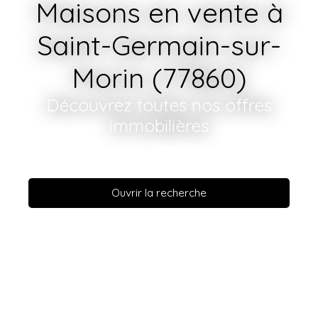
Maisons en vente à
Saint-Germain-sur-
Morin (77860)
Découvrez toutes nos offres
immobilières
Ouvrir la recherche
Vente
Location
En savoir +
Type de bien
Maison
Localisation