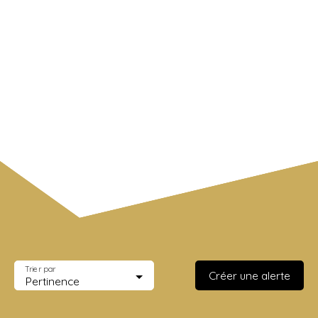
Saint-Germain-sur-Morin (77860)
Budget max (€)
Surface min (m²)
Rechercher
Trier par
Créer une alerte
Pertinence