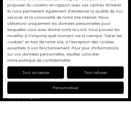
Antoine
proposer du contenu en rapport avec vos centres d'intérêt.
Terrain constructible à vendre, 406 m² - Thomery
Ils nous permettent également d'améliorer la qualité de nos
services et la convivialité de notre site internet. Nous
Appartement à vendre, 3 pièces - Savigny-le-Temple
utiliserons uniquement les données personnelles pour
Appartement à vendre, 4 pièces - Varreddes
lesquelles vous avez donné votre accord. Vous pouvez les
modifier à n'importe quel moment via la rubrique ″Gérer les
Maison à vendre, 6 pièces - Varreddes
cookies″ en bas de notre site, à l'exception des cookies
essentiels à son fonctionnement. Pour plus d'informations
Appartement à vendre, 3 pièces - Varreddes
sur vos données personnelles, veuillez consulter
notre politique de confidentialité
.
Tout accepter
Tout refuser
Informations
Nos honoraires
Personnaliser
Mentions légales
Politique de confidentialité
Plan du site
Gérer les cookies