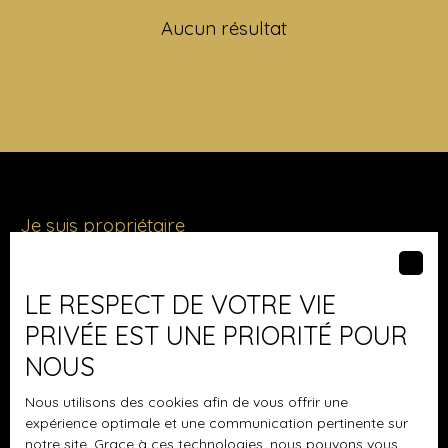
Aucun résultat
Je suis propriétaire
Vendre avec nous
Nous contacter
LE RESPECT DE VOTRE VIE
PRIVÉE EST UNE PRIORITÉ POUR
NOUS
Les derniers biens
Nous utilisons des cookies afin de vous offrir une
expérience optimale et une communication pertinente sur
Maison plain-pied à vendre, 4 pièces - Boussy-Saint-
notre site. Grace à ces technologies, nous pouvons vous