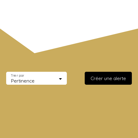
Surface min (m²)
Rechercher
Trier par
Créer une alerte
Pertinence