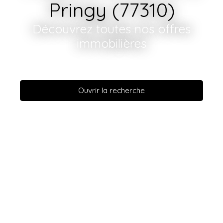
Pringy (77310)
Découvrez toutes nos offres
immobilières
Ouvrir la recherche
Vente
Location
En savoir +
Type de bien
Maison
Localisation
Pringy (77310)
Budget max (€)