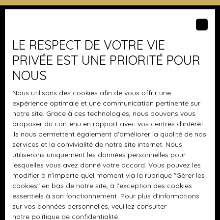
d'eau, wc, espace buanderie, rangement, grenier. Belle
cave voutée de 20 m2, dans la cour, un atelier, un abri , un
garage , possibilité d'acquisition d'un jardin de 126 m2 en
supplément se trouvant à 20m en face en traversant la
Je suis propriétaire
LE RESPECT DE VOTRE VIE
rue. totalité des parcelles: 213 m2 pour la maison , option
PRIVÉE EST UNE PRIORITÉ POUR
sur jardin 126 m2 .
Vendre avec nous
NOUS
Nous contacter
Nous utilisons des cookies afin de vous offrir une
expérience optimale et une communication pertinente sur
notre site. Grace à ces technologies, nous pouvons vous
Les derniers biens
proposer du contenu en rapport avec vos centres d'intérêt.
Ils nous permettent également d'améliorer la qualité de nos
Maison plain-pied à vendre, 4 pièces - Boussy-Saint-
services et la convivialité de notre site internet. Nous
Antoine
utiliserons uniquement les données personnelles pour
lesquelles vous avez donné votre accord. Vous pouvez les
Terrain constructible à vendre, 406 m² - Thomery
modifier à n'importe quel moment via la rubrique ″Gérer les
Appartement à vendre, 3 pièces - Savigny-le-Temple
cookies″ en bas de notre site, à l'exception des cookies
essentiels à son fonctionnement. Pour plus d'informations
Appartement à vendre, 4 pièces - Varreddes
sur vos données personnelles, veuillez consulter
notre politique de confidentialité
.
Maison à vendre, 6 pièces - Varreddes