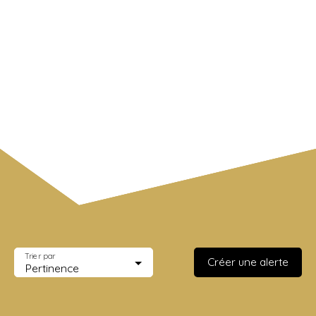
Dammarie-les-Lys (77190)
Budget max (€)
Surface min (m²)
Rechercher
Trier par
Créer une alerte
Pertinence