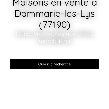
Maisons en vente à
Dammarie-les-Lys
(77190)
Découvrez toutes nos offres
immobilières
Ouvrir la recherche
Vente
Location
En savoir +
Type de bien
Maison
Localisation