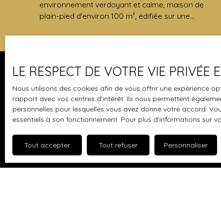
environnement verdoyant et calme, maison de
plain-pied d'environ 100 m², édifiée sur une
parcelle de 860 m², entièrement close. Elle se
compose d'une entrée, un séjour lumineux (avec
inserts) ouvrant sur une terrasse orientée SUD,
une cuisine aménagée. Un couloir avec placards
LE RESPECT DE VOTRE VIE PRIVÉE
dessert 3 chambres dont 2 avec placards, une
salle d'eau et un wc indépendant. Un garage, une
Je suis propriétaire
Nous utilisons des cookies afin de vous offrir une expérience 
buanderie et une chambre avec placards au
rapport avec vos centres d'intérêt. Ils nous permettent également
dessus du garage. Une cave et 2 cabanons
Vendre avec nous
personnelles pour lesquelles vous avez donné votre accord. Vous
complètent ce bien.
essentiels à son fonctionnement. Pour plus d'informations sur v
Nous contacter
Tout accepter
Tout refuser
Personnaliser