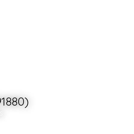
91880)
s