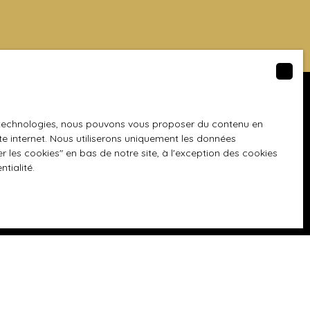
Informations
es technologies, nous pouvons vous proposer du contenu en
ite internet. Nous utiliserons uniquement les données
Nos honoraires
 les cookies″ en bas de notre site, à l'exception des cookies
ntialité
.
Mentions légales
Politique de confidentialité
Plan du site
Gérer les cookies
Propulsé par