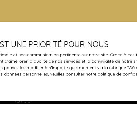
 EST UNE PRIORITÉ POUR NOUS
Les derniers biens
optimale et une communication pertinente sur notre site. Grace à c
 d'améliorer la qualité de nos services et la convivialité de notre s
Maison plain-pied à vendre, 4 pièces - Boussy-
 pouvez les modifier à n'importe quel moment via la rubrique ″Gérer
Saint-Antoine
os données personnelles, veuillez consulter
notre politique de confide
Terrain constructible à vendre, 406 m² - Thomery
Appartement à vendre, 3 pièces - Savigny-le-
Temple
Appartement à vendre, 4 pièces - Varreddes
Maison à vendre, 6 pièces - Varreddes
Appartement à vendre, 3 pièces - Varreddes