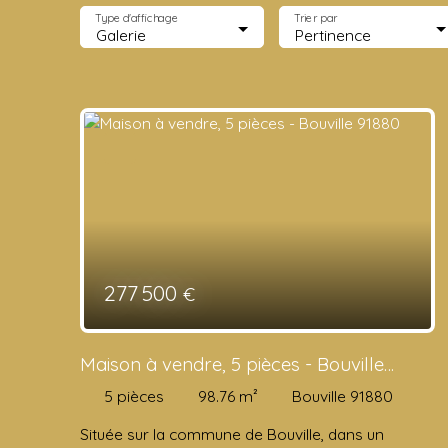
Type d'affichage
Trier par
Galerie
Pertinence
277 500
€
Maison à vendre, 5 pièces - Bouville
91880
5
pièces
98.76
m²
Bouville 91880
Située sur la commune de Bouville, dans un