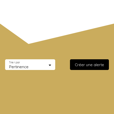
Surface min (m²)
Rechercher
Trier par
Créer une alerte
Pertinence