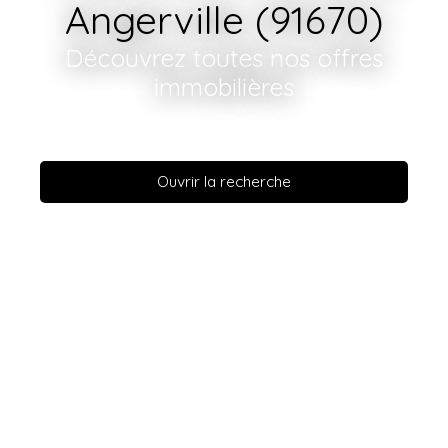
Angerville (91670)
Découvrez toutes nos offres
immobilières
Ouvrir la recherche
Vente
Location
En savoir +
Type de bien
Maison
Localisation
Angerville (91670)
Budget max (€)