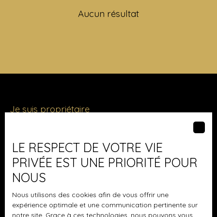
Aucun résultat
Je suis propriétaire
Vendre avec nous
Nous contacter
LE RESPECT DE VOTRE VIE
PRIVÉE EST UNE PRIORITÉ POUR
NOUS
Les derniers biens
Nous utilisons des cookies afin de vous offrir une
expérience optimale et une communication pertinente sur
Maison plain-pied à vendre, 4 pièces - Boussy-Saint-
notre site. Grace à ces technologies, nous pouvons vous