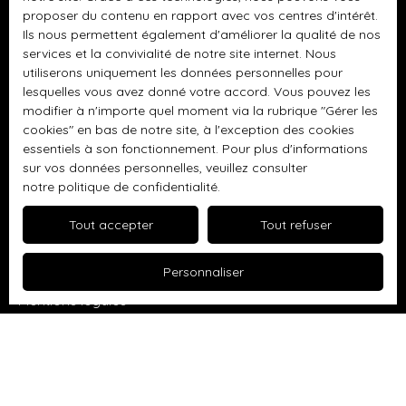
Antoine
proposer du contenu en rapport avec vos centres d'intérêt.
Terrain constructible à vendre, 406 m² - Thomery
Ils nous permettent également d'améliorer la qualité de nos
services et la convivialité de notre site internet. Nous
Appartement à vendre, 3 pièces - Savigny-le-Temple
utiliserons uniquement les données personnelles pour
Appartement à vendre, 4 pièces - Varreddes
lesquelles vous avez donné votre accord. Vous pouvez les
modifier à n'importe quel moment via la rubrique ″Gérer les
Maison à vendre, 6 pièces - Varreddes
cookies″ en bas de notre site, à l'exception des cookies
essentiels à son fonctionnement. Pour plus d'informations
Appartement à vendre, 3 pièces - Varreddes
sur vos données personnelles, veuillez consulter
notre politique de confidentialité
.
Tout accepter
Tout refuser
Informations
Nos honoraires
Personnaliser
Mentions légales
Politique de confidentialité
Plan du site
Gérer les cookies