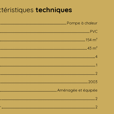
téristiques
techniques
Pompe à chaleur
PVC
154
m²
43
m²
4
1
2
2003
Aménagée et équipée
2
r
2