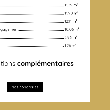
11,39 m²
11,90 m²
12,11 m²
dégagement
10,06 m²
3,96 m²
1,26 m²
ations
complémentaires
Nos honoraires