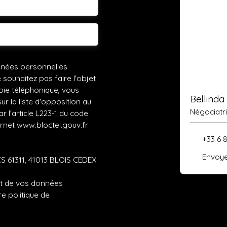
 souhaitez
nnées personnelles
ouhaitez pas faire l'objet
ie téléphonique, vous
Bellind
r la liste d'opposition au
Négociatr
 l'article L223-1 du code
ernet www.bloctel.gouv.fr
+33 6 
Envoye
CS 61311, 41013 BLOIS CEDEX.
ent de vos données
tre
politique de