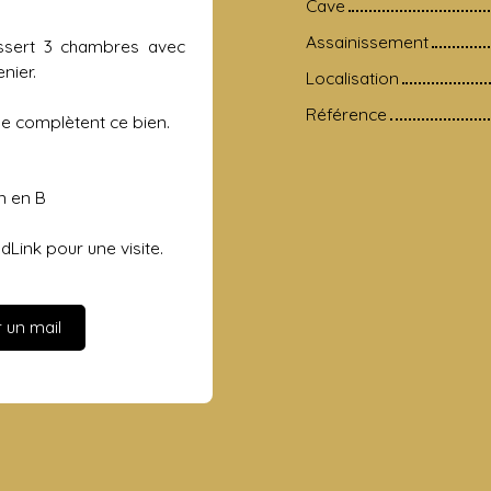
Cave
Assainissement
essert 3 chambres avec
nier.
Localisation
Référence
se complètent ce bien.
n en B
Link pour une visite.
 un mail