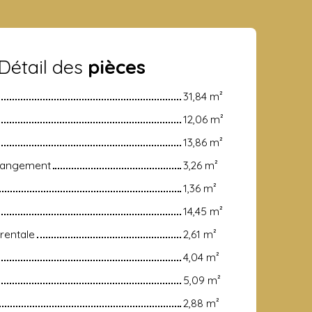
Détail des
pièces
31,84 m²
12,06 m²
13,86 m²
rangement
3,26 m²
1,36 m²
14,45 m²
rentale
2,61 m²
4,04 m²
5,09 m²
2,88 m²