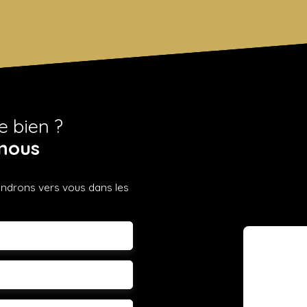
e bien ?
nous
iendrons vers vous dans les
m
léphone