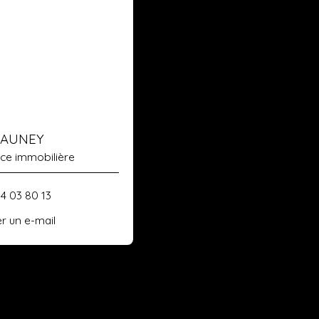
a AUNEY
ice immobilière
84 03 80 13
r un e-mail