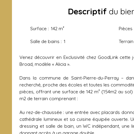
Descriptif
du bie
Surface
:
142
m²
Pièces
Salle de bains
:
1
Terrain
Venez découvrir en Exclusivité chez GoodLink cette
Broad, modèle « Alicia ».
Dans la commune de Saint-Pierre-du-Perray – dan
recherché, proche des écoles et toutes les commodité
pièces, offrant une surface de 142 m² (154m2 au sol)
m2 de terrain comprenant :
Au rez-de-chaussée : une entrée avec placards donna
cathédrale lumineux et sa cuisine équipée ouverte. U
dressing et salle de bain, un WC indépendant, une 
donnant accès à un garage double.