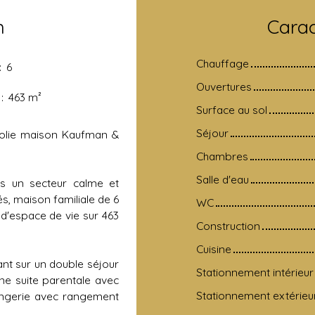
n
Carac
Chauffage
:
6
Ouvertures
:
463
m²
Surface au sol
Séjour
 jolie maison Kaufman &
Chambres
Salle d'eau
s un secteur calme et
s, maison familiale de 6
WC
 d'espace de vie sur 463
Construction
Cuisine
nt sur un double séjour
Stationnement intérieur
ne suite parentale avec
Stationnement extérieu
lingerie avec rangement