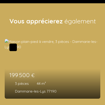
Vous apprécierez
également
199 500
€
3
pièces
44
m²
Dammarie-les-Lys 77190