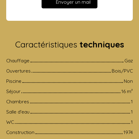
Envoyer un mail
Caractéristiques
techniques
Chauffage
Gaz
Ouvertures
Bois/PVC
Piscine
Non
Séjour
16
m²
Chambres
1
Salle d'eau
1
WC
1
Construction
1974