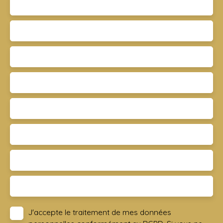
Nom
Email
Type d'offre
Vente
Type de bien
Maison
Localisation
La Chapelle-sur-Oreuse 89260
Budget max (€)
Surface min (m²)
Pièces min
J'accepte le traitement de mes données