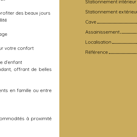
Stationnement intérieur
Stationnement extérieu
profiter des beaux jours
lité
Cave
Assainissement
age
Localisation
ur votre confort
Référence
e d’enfant
ant, offrant de belles
nts en famille ou entre
commodités à proximité