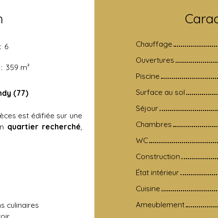
n
Carac
Chauffage
:
6
Ouvertures
:
359
m²
Piscine
Surface au sol
ndy (77)
Séjour
ièces est édifiée sur une
Chambres
un
quartier recherché
,
WC
Construction
État intérieur
Cuisine
Ameublement
s culinaires
oir