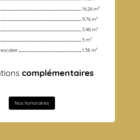
16.26 m²
9.76 m²
3.48 m²
3 m²
escalier
1.38 m²
ations
complémentaires
Nos honoraires