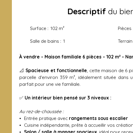
Descriptif
du bie
Surface
:
102
m²
Pièces
Salle de bains
:
1
Terrain
À vendre – Maison familiale 6 pièces – 102 m² – Na
📐
Spacieuse et fonctionnelle
, cette maison de 6 p
parcelle d'environ 359 m², idéalement située dans 
parfait pour une vie familiale.
✅
Un intérieur bien pensé sur 3 niveaux :
Au rez-de-chaussée :
Entrée pratique avec
rangements sous escalier
Cuisine indépendante, prête à accueillir vos création
Salon
/ salle à manger
spacieux
, idéal pour recev