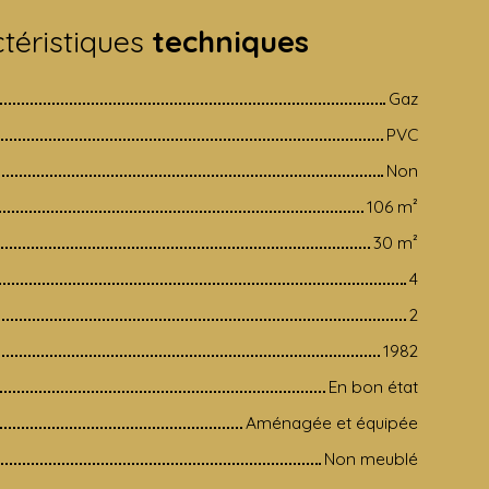
téristiques
techniques
Gaz
PVC
Non
106
m²
30
m²
4
2
1982
En bon état
Aménagée et équipée
Non meublé