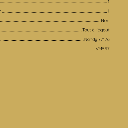
1
r
1
Non
Tout à l'égout
Nandy 77176
VM587