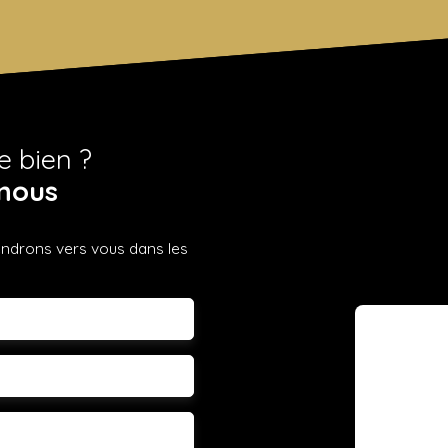
e bien ?
nous
iendrons vers vous dans les
m
léphone
 souhaitez