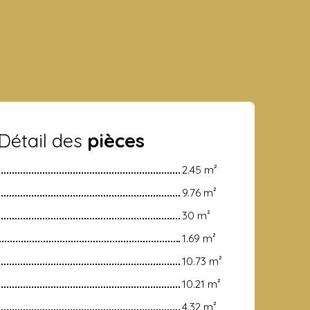
Détail des
pièces
2.45 m²
9.76 m²
30 m²
1.69 m²
10.73 m²
10.21 m²
4.32 m²