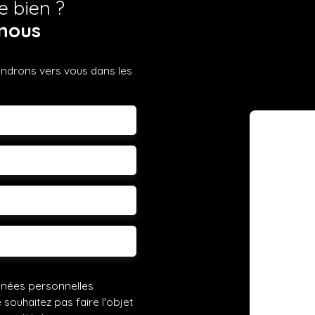
e bien ?
nous
iendrons vers vous dans les
m
léphone
 souhaitez
nnées personnelles
ouhaitez pas faire l'objet