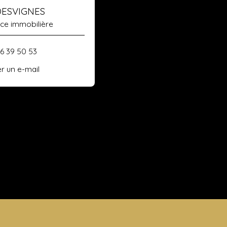
DESVIGNES
ice immobilière
66 39 50 53
r un e-mail