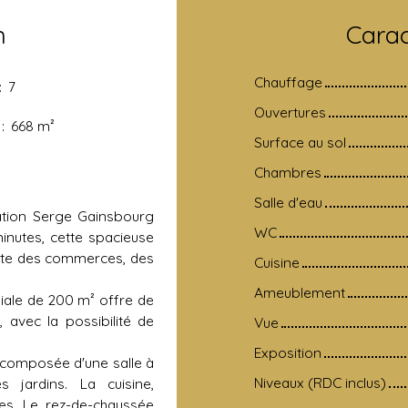
n
Carac
Chauffage
:
7
Ouvertures
:
668
m²
Surface au sol
Chambres
Salle d'eau
ation Serge Gainsbourg
WC
inutes, cette spacieuse
ate des commerces, des
Cuisine
Ameublement
liale de 200 m² offre de
, avec la possibilité de
Vue
Exposition
e composée d'une salle à
Niveaux (RDC inclus)
 jardins. La cuisine,
es. Le rez-de-chaussée