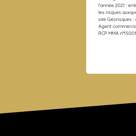
l'année 2021 : en
les risques auxqu
site Géorisques :
Agent commercial 
RCP MMA n°1500