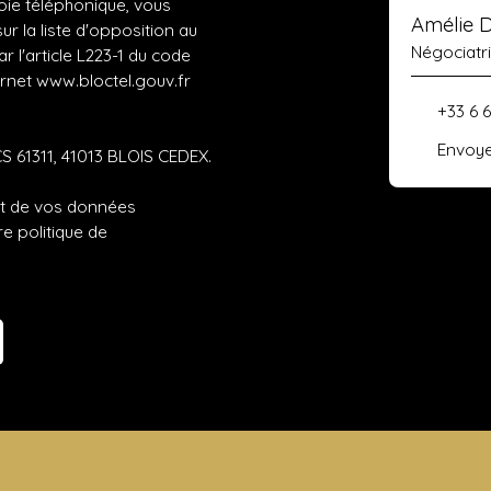
ie téléphonique, vous
Amélie 
r la liste d'opposition au
Négociatr
 l'article L223-1 du code
ernet www.bloctel.gouv.fr
+33 6 
Envoye
CS 61311, 41013 BLOIS CEDEX.
ent de vos données
tre
politique de