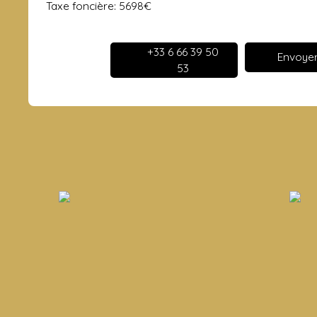
Taxe foncière: 5698€
+33 6 66 39 50
Envoyer
53