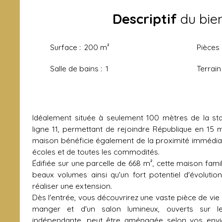
Descriptif
du bie
Surface
:
200
m²
Pièces
Salle de bains
:
1
Terrain
Idéalement située à seulement 100 mètres de la st
ligne 11, permettant de rejoindre République en 15 m
maison bénéficie également de la proximité immédi
écoles et de toutes les commodités.
Édifiée sur une parcelle de 668 m², cette maison fami
beaux volumes ainsi qu'un fort potentiel d'évolution
réaliser une extension.
Dès l'entrée, vous découvrirez une vaste pièce de vi
manger et d'un salon lumineux, ouverts sur les
indépendante, peut être aménagée selon vos envi