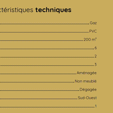
téristiques
techniques
Gaz
PVC
200
m²
6
2
3
Aménagée
Non meublé
Dégagée
Sud-Ouest
1