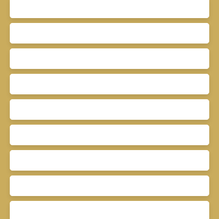
Prénom
Nom
Email
Type d'offre
Vente
Type de bien
Maison
Localisation
Mennecy 91540
Budget max (€)
Surface min (m²)
Pièces min