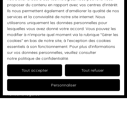
Antoine
proposer du contenu en rapport avec vos centres d'intérêt.
Terrain constructible à vendre, 406 m² - Thomery
Ils nous permettent également d'améliorer la qualité de nos
services et la convivialité de notre site internet. Nous
Appartement à vendre, 3 pièces - Savigny-le-Temple
utiliserons uniquement les données personnelles pour
Appartement à vendre, 4 pièces - Varreddes
lesquelles vous avez donné votre accord. Vous pouvez les
modifier à n'importe quel moment via la rubrique ″Gérer les
Maison à vendre, 6 pièces - Varreddes
cookies″ en bas de notre site, à l'exception des cookies
essentiels à son fonctionnement. Pour plus d'informations
Appartement à vendre, 3 pièces - Varreddes
sur vos données personnelles, veuillez consulter
notre politique de confidentialité
.
Tout accepter
Tout refuser
Informations
Nos honoraires
Personnaliser
Mentions légales
Politique de confidentialité
Plan du site
Gérer les cookies