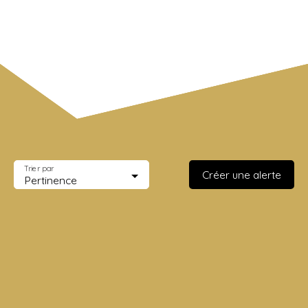
Surface min (m²)
Rechercher
Trier par
Créer une alerte
Pertinence