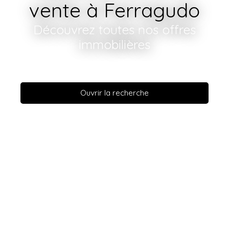
vente à Ferragudo
Découvrez toutes nos offres
immobilières
Ouvrir la recherche
Vente
Location
En savoir +
Type de bien
Appartement
Localisation
Ferragudo
Budget max (€)