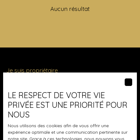
Aucun résultat
Je suis propriétaire
Vendre avec nous
Nous contacter
LE RESPECT DE VOTRE VIE
PRIVÉE EST UNE PRIORITÉ POUR
NOUS
Les derniers biens
Nous utilisons des cookies afin de vous offrir une
expérience optimale et une communication pertinente sur
Maison plain-pied à vendre, 4 pièces - Boussy-Saint-
notre site. Grace à ces technologies, nous pouvons vous