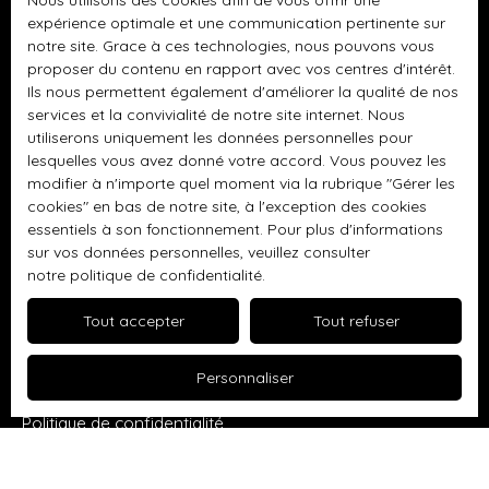
Nous utilisons des cookies afin de vous offrir une
Maison plain-pied à vendre, 4 pièces - Boussy-Saint-
expérience optimale et une communication pertinente sur
Antoine
notre site. Grace à ces technologies, nous pouvons vous
Terrain constructible à vendre, 406 m² - Thomery
proposer du contenu en rapport avec vos centres d'intérêt.
Ils nous permettent également d'améliorer la qualité de nos
Appartement à vendre, 3 pièces - Savigny-le-Temple
services et la convivialité de notre site internet. Nous
Appartement à vendre, 4 pièces - Varreddes
utiliserons uniquement les données personnelles pour
lesquelles vous avez donné votre accord. Vous pouvez les
Maison à vendre, 6 pièces - Varreddes
modifier à n'importe quel moment via la rubrique ″Gérer les
cookies″ en bas de notre site, à l'exception des cookies
Appartement à vendre, 3 pièces - Varreddes
essentiels à son fonctionnement. Pour plus d'informations
sur vos données personnelles, veuillez consulter
notre politique de confidentialité
.
Informations
Tout accepter
Tout refuser
Nos honoraires
Personnaliser
Mentions légales
Politique de confidentialité
Plan du site