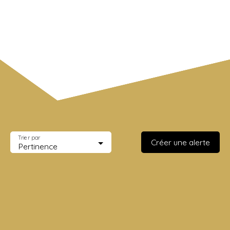
Surface min (m²)
Rechercher
Trier par
Créer une alerte
Pertinence