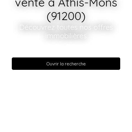
vente à Athis-Mons
(91200)
Découvrez toutes nos offres
immobilières
Ouvrir la recherche
Vente
Location
En savoir +
Type de bien
Appartement
Localisation
Athis-Mons (91200)
Budget max (€)