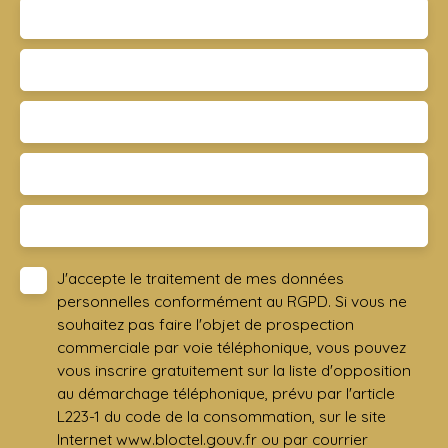
Type de bien
Appartement
Localisation
Varreddes 77910
Budget max (€)
Surface min (m²)
Pièces min
J'accepte le traitement de mes données
personnelles conformément au RGPD. Si vous ne
souhaitez pas faire l'objet de prospection
commerciale par voie téléphonique, vous pouvez
vous inscrire gratuitement sur la liste d'opposition
au démarchage téléphonique, prévu par l'article
L223-1 du code de la consommation, sur le site
Internet www.bloctel.gouv.fr ou par courrier