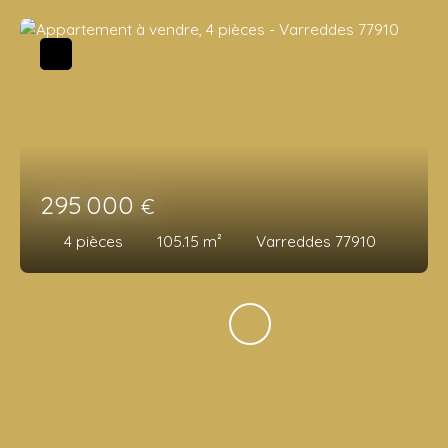
295 000
€
4
pièces
105.15
m²
Varreddes 77910