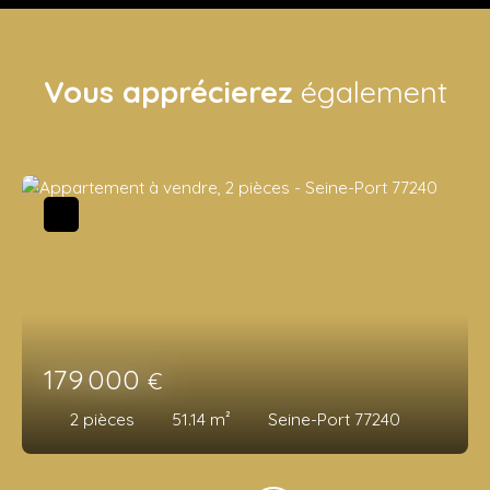
Vous apprécierez
également
179 000
€
2
pièces
51.14
m²
Seine-Port 77240