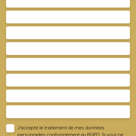
Nom
Email
Type d'offre
Vente
Type de bien
Appartement
Localisation
Dammarie-les-Lys 77190
Budget max (€)
Surface min (m²)
Pièces min
J'accepte le traitement de mes données
personnelles conformément au RGPD. Si vous ne