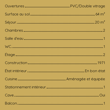
Ouvertures
PVC/Double vitrage
Surface au sol
64
m²
Séjour
20
m²
Chambres
2
Salle d'eau
1
WC
1
Étage
2
Construction
1971
État intérieur
En bon état
Cuisine
Aménagée et équipée
Stationnement intérieur
1
Cave
Oui
Balcon
1