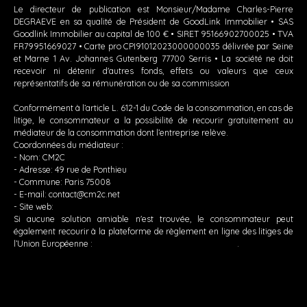
Le directeur de publication est Monsieur/Madame Charles-Pierre
DEGRAEVE en sa qualité de Président de GoodLink Immobilier • SAS
Goodlink Immobilier au capital de 100 € • SIRET 95166902700025 • TVA
FR79951669027 • Carte pro CPI91012023000000035 délivrée par Seine
et Marne 1 Av. Johannes Gutenberg 77700 Serris • La société ne doit
recevoir ni détenir d'autres fonds, effets ou valeurs que ceux
représentatifs de sa rémunération ou de sa commission
Conformément à l’article L. 612-1 du Code de la consommation, en cas de
litige, le consommateur a la possibilité de recourir gratuitement au
médiateur de la consommation dont l’entreprise relève.
Coordonnées du médiateur :
- Nom: CM2C
- Adresse: 49 rue de Ponthieu
- Commune: Paris 75008
- E-mail: contact@cm2c.net
- Site web:
https://www.cm2c.net
Si aucune solution amiable n'est trouvée, le consommateur peut
également recourir à la plateforme de règlement en ligne des litiges de
l’Union Européenne :
https://ec.europa.eu/consumers/odr
.