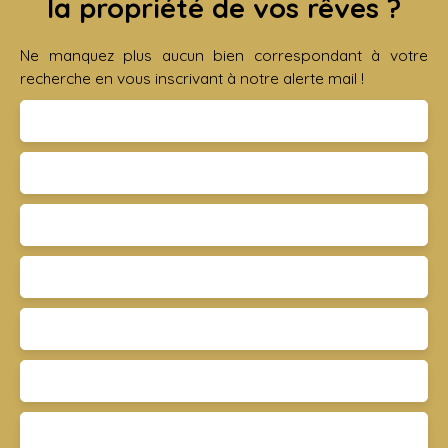
la propriété de vos rêves ?
Ne manquez plus aucun bien correspondant à votre
recherche en vous inscrivant à notre alerte mail !
Prénom
Nom
Email
Type d'offre
Vente
Type de bien
Appartement
Localisation
Mennecy 91540
Budget max (€)