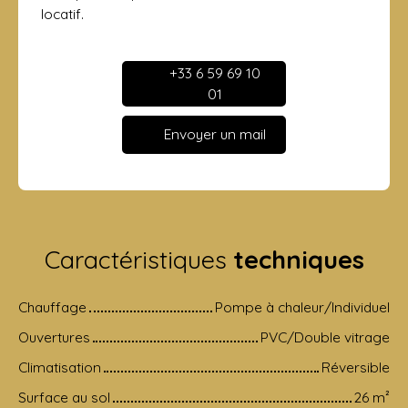
locatif.
+33 6 59 69 10
01
Envoyer un mail
Caractéristiques
techniques
Chauffage
Pompe à chaleur/Individuel
Ouvertures
PVC/Double vitrage
Climatisation
Réversible
Surface au sol
26
m²