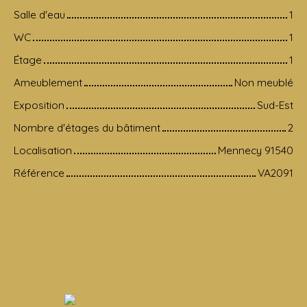
Salle d'eau
1
WC
1
Étage
1
Ameublement
Non meublé
Exposition
Sud-Est
Nombre d'étages du bâtiment
2
Localisation
Mennecy 91540
Référence
VA2091