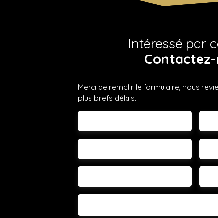
Intéressé par c
Contactez-
Merci de remplir le formulaire, nous rev
plus brefs délais.
Prénom
No
Email
Té
Vous
Votre commune
-
Votre message