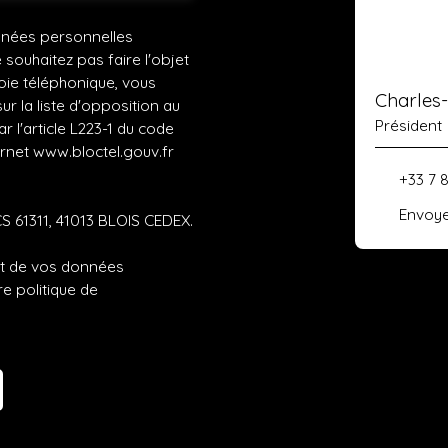
nnées personnelles
ouhaitez pas faire l'objet
ie téléphonique, vous
Charles
r la liste d'opposition au
Président
 l'article L223-1 du code
ernet www.bloctel.gouv.fr
+33 7 
Envoye
CS 61311, 41013 BLOIS CEDEX.
ent de vos données
tre
politique de