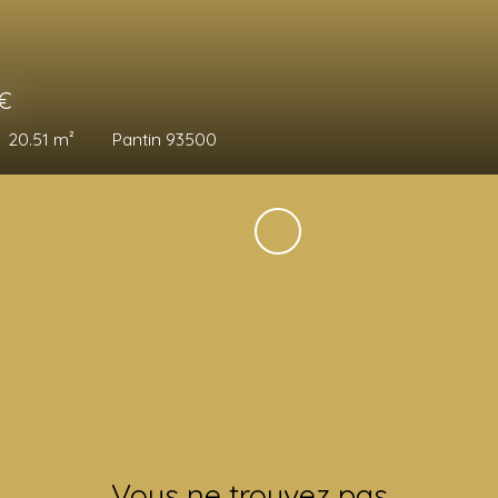
€
23.33
m²
Mennecy 91540
Vous ne trouvez pas