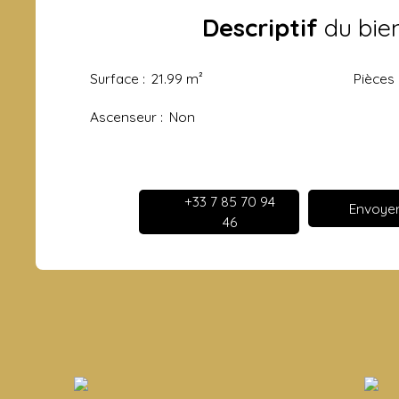
Descriptif
du bie
Surface
:
21.99
m²
Pièces
Ascenseur
:
Non
+33 7 85 70 94
Envoyer
46