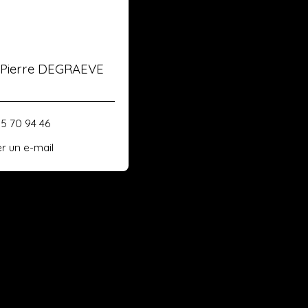
-Pierre DEGRAEVE
85 70 94 46
r un e-mail