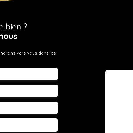
e bien ?
nous
iendrons vers vous dans les
m
léphone
 souhaitez