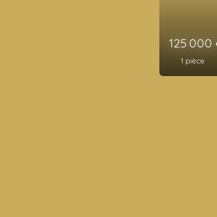
99 900
1
pièce